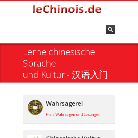
Lerne chinesische
Sprache
und Kultur - 汉语入门
Wahrsagerei
Freie Wahrsagen und Lesungen.